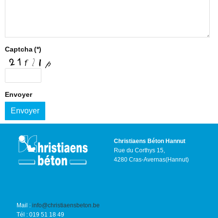
Captcha
(*)
Envoyer
Envoyer
Christiaens Béton Hannut
Rue du Corthys 15,
4280 Cras-Avernas(Hannut)
Mail :
info@christiaensbeton.be
Tél : 019 51 18 49