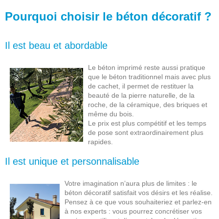
avantages
:
Pourquoi choisir le béton décoratif ?
esthétique
:
s'intègre au paysage
Et hop
autres considérations
Lire plus
blabla 1
Il est beau et abordable
autres considérations
:
:
Le béton imprimé reste aussi pratique
Facile d'entretient
que le béton traditionnel mais avec plus
Lire plus
Et hop
de cachet, il permet de restituer la
Lire plus
beauté de la pierre naturelle, de la
roche, de la céramique, des briques et
même du bois.
Le prix est plus compétitif et les temps
de pose sont extraordinairement plus
rapides.
Il est unique et personnalisable
Votre imagination n’aura plus de limites : le
béton décoratif satisfait vos désirs et les réalise.
Pensez à ce que vous souhaiteriez et parlez-en
à nos experts : vous pourrez concrétiser vos