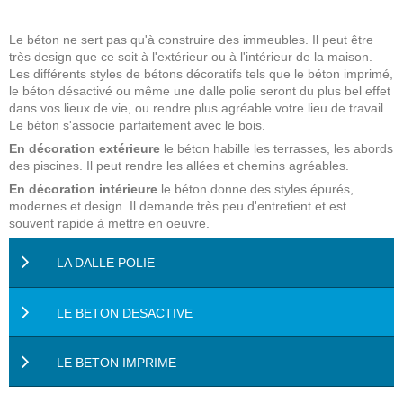
Le béton ne sert pas qu'à construire des immeubles. Il peut être
très design que ce soit à l'extérieur ou à l'intérieur de la maison.
Les différents styles de bétons décoratifs tels que le béton imprimé,
le béton désactivé ou même une dalle polie seront du plus bel effet
dans vos lieux de vie, ou rendre plus agréable votre lieu de travail.
Le béton s'associe parfaitement avec le bois.
En décoration extérieure
le béton habille les terrasses, les abords
des piscines. Il peut rendre les allées et chemins agréables.
En décoration intérieure
le béton donne des styles épurés,
modernes et design. Il demande très peu d'entretient et est
souvent rapide à mettre en oeuvre.
LA DALLE POLIE
LE BETON DESACTIVE
avantages
:
LE BETON IMPRIME
avantages
blabla 1
:
autres considérations