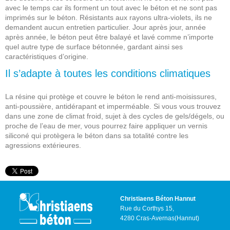
avec le temps car ils forment un tout avec le béton et ne sont pas
imprimés sur le béton. Résistants aux rayons ultra-violets, ils ne
demandent aucun entretien particulier. Jour après jour, année
après année, le béton peut être balayé et lavé comme n’importe
quel autre type de surface bétonnée, gardant ainsi ses
caractéristiques d’origine.
Il s’adapte à toutes les conditions climatiques
La résine qui protège et couvre le béton le rend anti-moisissures,
anti-poussière, antidérapant et imperméable. Si vous vous trouvez
dans une zone de climat froid, sujet à des cycles de gels/dégels, ou
proche de l’eau de mer, vous pourrez faire appliquer un vernis
siliconé qui protègera le béton dans sa totalité contre les
agressions extérieures.
Christiaens Béton Hannut
Rue du Corthys 15,
4280 Cras-Avernas(Hannut)