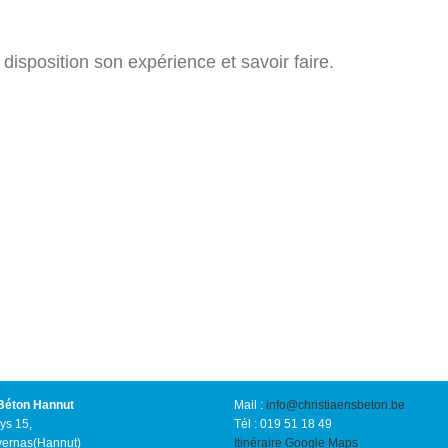
 disposition son expérience et savoir faire.
Béton Hannut
Mail :
info@christiaensbeton.be
ys 15,
Tél : 019 51 18 49
vernas(Hannut)
Itinéraire Google Maps